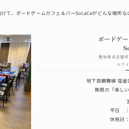
けて、ボードゲームカフェ＆バーSoLaCeがどんな場所
ボードゲー
S
愛知県名古屋市天
ホワイ
地下鉄鶴舞線 塩釜
無限の『楽し
平日 ：1
休祝日：1