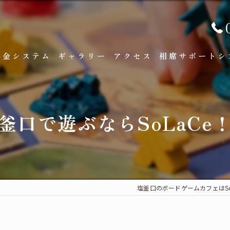
料金システム
ギャラリー
アクセス
相席サポートシ
釜口で遊ぶならSoLaCe
塩釜口のボードゲームカフェはSo