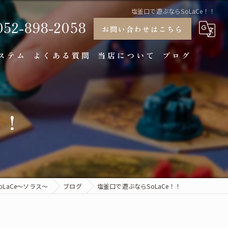
塩釜口で遊ぶならSoLaCe！！
052-898-2058
お問い合わせはこちら
ステム
よくある質問
当店について
ブログ
大学生
！！
大人
大人数
個室
相席
LaCe～ソラス～
ブログ
塩釜口で遊ぶならSoLaCe！！
デート