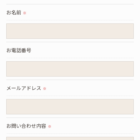
られた場合を除き、
お名前
※
取得した個人情報を第三者に提供することはいたし
ません。
＜個人情報の委託について＞
お電話番号
当社では、利用目的の達成に必要な範囲において、
個人情報を外部に委託する場合があります。
これらの委託先に対しては個人情報保護契約等の措
置をとり、適切な監督を行います。
メールアドレス
※
＜個人情報の安全管理＞
当社では、個人情報の漏洩等がなされないよう、適
切に安全管理対策を実施します。
お問い合わせ内容
※
＜個人情報を与えなかった場合に生じる結果＞