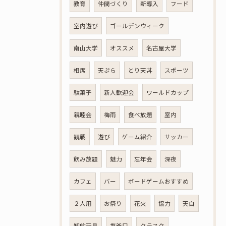
教育
仲間づくり
新導入
フード
室内遊び
ゴールデンウィーク
南山大学
オススメ
名古屋大学
相席
天ぷら
とり天丼
スポーツ
駄菓子
新人歓迎会
ワールドカップ
親睦会
梅雨
食べ放題
室内
観戦
遊び
ゲーム紹介
サッカー
飲み放題
魅力
忘年会
深夜
カフェ
バー
ボードゲームおすすめ
２人用
お祭り
花火
協力
天白
知的玩具
塩釜口
クラスク