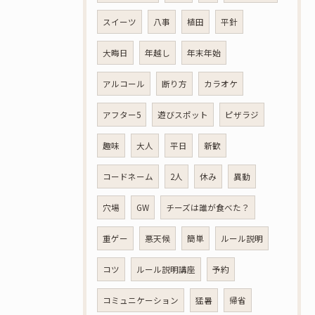
スイーツ
八事
植田
平針
大晦日
年越し
年末年始
アルコール
断り方
カラオケ
アフター5
遊びスポット
ピザラジ
趣味
大人
平日
新歓
コードネーム
2人
休み
異動
穴場
GW
チーズは誰が食べた？
重ゲー
悪天候
簡単
ルール説明
コツ
ルール説明講座
予約
コミュニケーション
猛暑
帰省