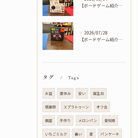
【ボードゲーム紹介】デクリプト - 相手にバレないように味方に伝える連想暗号ゲーム！
2026/07/28
【ボードゲーム紹介】ドデリド - 素早く正しく一番多いモノを宣言しよう！ドデリド！
タグ
Tags
お盆
夏休み
安い
誕生日
感謝祭
スプラトゥーン
オフ会
個室
手作り
メロンパン
愛知県
いちごミルク
暑い
夏
パンケーキ