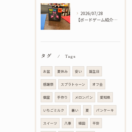
2026/07/28
【ボードゲーム紹介】ドデリド - 素早く正しく一番多いモノを宣言しよう！ドデリド！
タグ
Tags
お盆
夏休み
安い
誕生日
感謝祭
スプラトゥーン
オフ会
個室
手作り
メロンパン
愛知県
いちごミルク
暑い
夏
パンケーキ
スイーツ
八事
植田
平針