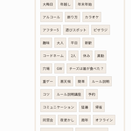
大晦日
年越し
年末年始
アルコール
断り方
カラオケ
アフター5
遊びスポット
ピザラジ
趣味
大人
平日
新歓
コードネーム
2人
休み
異動
穴場
GW
チーズは誰が食べた？
重ゲー
悪天候
簡単
ルール説明
コツ
ルール説明講座
予約
コミュニケーション
猛暑
帰省
同窓会
夜更かし
周年
オフライン