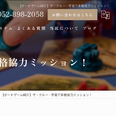
【ボードゲーム紹介】ザ・クルー - 宇宙で本格協力ミッション！
052-898-2058
お問い合わせはこちら
ステム
よくある質問
当店について
ブログ
大学生
本格協力ミッション！
大人
大人数
個室
相席
【ボードゲーム紹介】ザ・クルー - 宇宙で本格協力ミッション！
デート