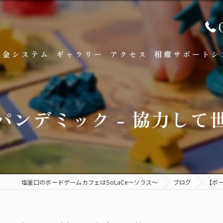
料金システム
ギャラリー
アクセス
相席サポートシ
パンデミック - 協力して
塩釜口のボードゲームカフェはSoLaCe～ソラス～
ブログ
【ボ