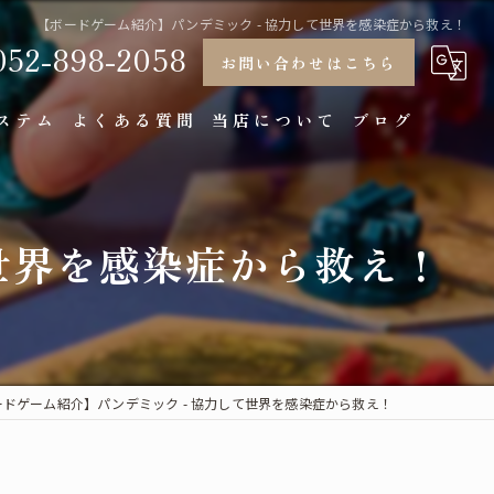
【ボードゲーム紹介】パンデミック - 協力して世界を感染症から救え！
052-898-2058
お問い合わせはこちら
ステム
よくある質問
当店について
ブログ
大学生
世界を感染症から救え！
大人
大人数
個室
相席
ードゲーム紹介】パンデミック - 協力して世界を感染症から救え！
デート