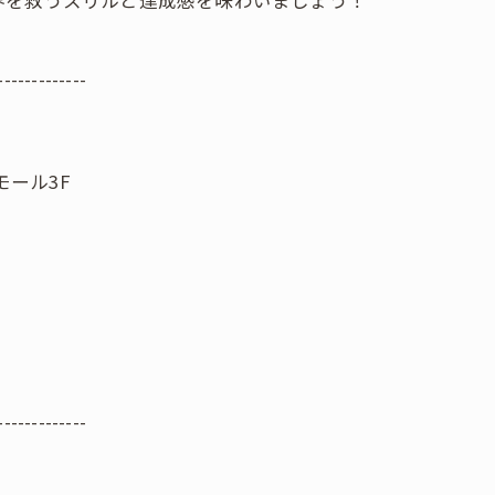
-------------
モール3F
-------------