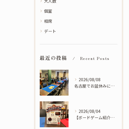
大人数
個室
相席
デート
最近の投稿
Recent Posts
2026/08/08
名古屋でお盆休みに遊ぶならSoLaCeへ！滑り込み予約も歓迎です！
2026/08/04
【ボードゲーム紹介】デクリプト - 相手にバレないように味方に伝える連想暗号ゲーム！