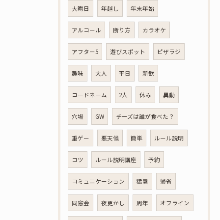
大晦日
年越し
年末年始
アルコール
断り方
カラオケ
アフター5
遊びスポット
ピザラジ
趣味
大人
平日
新歓
コードネーム
2人
休み
異動
穴場
GW
チーズは誰が食べた？
重ゲー
悪天候
簡単
ルール説明
コツ
ルール説明講座
予約
コミュニケーション
猛暑
帰省
同窓会
夜更かし
周年
オフライン