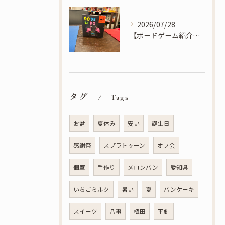
2026/07/28
【ボードゲーム紹介】ドデリド - 素早く正しく一番多いモノを宣言しよう！ドデリド！
タグ
Tags
お盆
夏休み
安い
誕生日
感謝祭
スプラトゥーン
オフ会
個室
手作り
メロンパン
愛知県
いちごミルク
暑い
夏
パンケーキ
スイーツ
八事
植田
平針