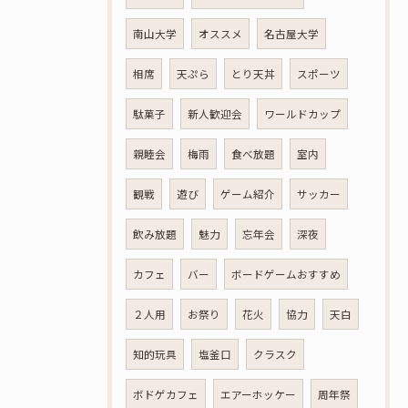
南山大学
オススメ
名古屋大学
相席
天ぷら
とり天丼
スポーツ
駄菓子
新人歓迎会
ワールドカップ
親睦会
梅雨
食べ放題
室内
観戦
遊び
ゲーム紹介
サッカー
飲み放題
魅力
忘年会
深夜
カフェ
バー
ボードゲームおすすめ
２人用
お祭り
花火
協力
天白
知的玩具
塩釜口
クラスク
ボドゲカフェ
エアーホッケー
周年祭