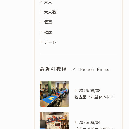
大人
大人数
個室
相席
デート
最近の投稿
Recent Posts
2026/08/08
名古屋でお盆休みに遊ぶならSoLaCeへ！滑り込み予約も歓迎です！
2026/08/04
【ボードゲーム紹介】デクリプト - 相手にバレないように味方に伝える連想暗号ゲーム！