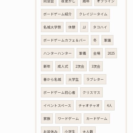
同窓会
夜更かし
周年
オフライン
ボードゲーム紹介
クレイジータイム
名城大学祭
休憩
JJ
タコハイ
ボードゲームカフェ＆バー
冬
軍議
ハンターハンター
軍儀
会場
2025
新年
成人式
2次会
3次会
春から名城
大学生
ラブレター
ボードゲーム初心者
クリスマス
イベントスペース
チャオチャオ
4人
家族
ワードゲーム
カードゲーム
お盆休み
小学生
大人数