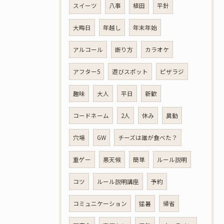
スイーツ
八事
植田
平針
大晦日
年越し
年末年始
アルコール
断り方
カラオケ
アフター5
遊びスポット
ピザラジ
趣味
大人
平日
新歓
コードネーム
2人
休み
異動
穴場
GW
チーズは誰が食べた？
重ゲー
悪天候
簡単
ルール説明
コツ
ルール説明講座
予約
コミュニケーション
猛暑
帰省